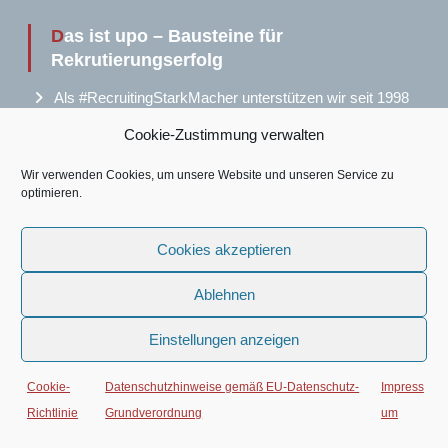
Das ist upo – Bausteine für
Rekrutierungserfolg
Als #RecruitingStarkMacher unterstützen wir seit 1998
Unternehmen mit Rat und Tat, mehr Rekrutierungserfolg
Cookie-Zustimmung verwalten
zu erreichen, und Recruiting Akteure immer besser zu
werden und leidenschaftlich gerne Recruiting zu
Wir verwenden Cookies, um unsere Website und unseren Service zu
machen.
optimieren.
Wir stehen für ein People & Business-Recruiting. Eines,
das sowohl stets Zielgruppen, Bewerbende und das
Cookies akzeptieren
Zusammenspiel im Hiring Team im Blick hat. Als auch
durch ein proaktives unternehmerisches Handeln
orientiert an Zahlen, Daten, Fakten geprägt ist.
Ablehnen
Über die Jahre gesammelte
Kundenstimmen
belegen,
Einstellungen anzeigen
dass wir unseren Job verstehen und
u
nkompliziert,
p
artnerschaftlich und
o
hne wenn und aber engagiert
sind - u p o eben.
Cookie-
Datenschutzhinweise gemäß EU-Datenschutz-
Impress
Richtlinie
Grundverordnung
um