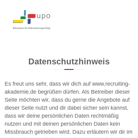
Z
u
R
m
e
I
c
n
r
h
a
u
l
i
t
t
Datenschutzhinweis
s
i
p
n
r
g
i
Es freut uns sehr, dass wir dich auf www.recruiting-
A
n
akademie.de begrüßen dürfen. Als Betreiber dieser
g
k
Seite möchten wir, dass du gerne die Angebote auf
e
a
n
dieser Seite nutzt und dir dabei sicher sein kannst,
d
dass wir deine persönlichen Daten rechtmäßig
e
nutzen und mit deinen persönlichen Daten kein
m
i
Missbrauch getrieben wird. Dazu erläutern wir dir im